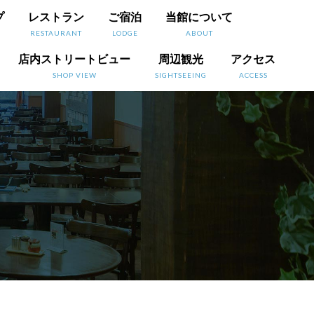
プ
レストラン
ご宿泊
当館について
RESTAURANT
LODGE
ABOUT
店内ストリートビュー
周辺観光
アクセス
SHOP VIEW
SIGHTSEEING
ACCESS